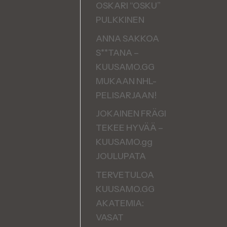
OSKARI “OSKU”
PULKKINEN
ANNA SAKKOA
S**TANA –
KUUSAMO.GG
MUKAAN NHL-
PELISARJAAN!
JOKAINEN FRÄGI
TEKEE HYVÄÄ –
KUUSAMO.gg
JOULUPATA
TERVETULOA
KUUSAMO.GG
AKATEMIA:
VASAT