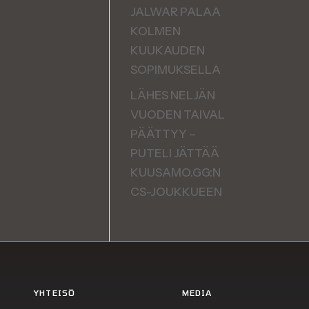
JALWAR PALAA
KOLMEN
KUUKAUDEN
SOPIMUKSELLA
LÄHES NELJÄN
VUODEN TAIVAL
PÄÄTTYY –
PUTELI JÄTTÄÄ
KUUSAMO.GG:N
CS-JOUKKUEEN
YHTEISÖ
MEDIA