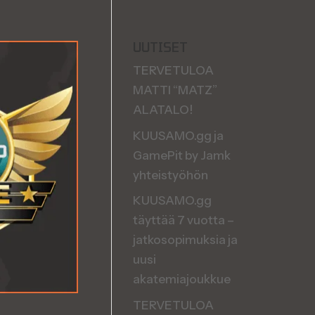
UUTISET
TERVETULOA
MATTI “MATZ”
ALATALO!
KUUSAMO.gg ja
GamePit by Jamk
yhteistyöhön
KUUSAMO.gg
täyttää 7 vuotta –
jatkosopimuksia ja
uusi
akatemiajoukkue
TERVETULOA