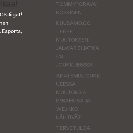
lkaa!
TOMMY “ORAVA”
KOSKINEN
CS-liigat!
enen
KUUSAMO.GG
 Esports,
TEKEE
MUUTOKSEN:
JALWAR EI JATKA
CS-
JOUKKUEESSA
AKATEMIAJOUKK
UEESSA
MUUTOKSIA:
IMBAEMBA JA
WEJKKO
LÄHTIVÄT
TERVETULOA