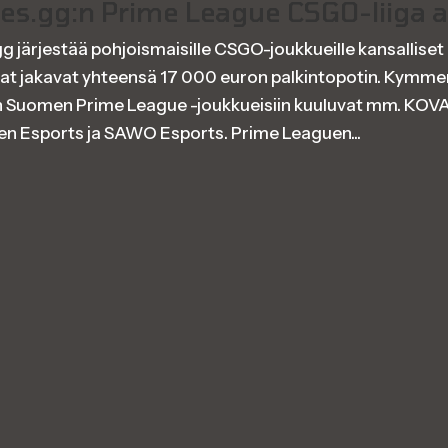
es.gg:n Prime League CSGO-liiga a
 järjestää pohjoismaisille CSGO-joukkueille kansalliset 
at jakavat yhteensä 17 000 euron palkintopotin. Kymm
 Suomen Prime League -joukkueisiin kuuluvat mm. KOVA
en Esports ja SAWO Esports. Prime Leaguen...