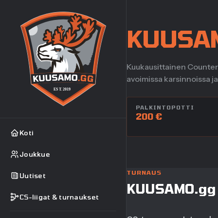
KUUSA
Kuukausittainen Counter-S
avoimissa karsinnoissa j
PALKINTOPOTTI
200 €
Koti
Joukkue
TURNAUS
Uutiset
KUUSAMO.gg S
CS-liigat & turnaukset