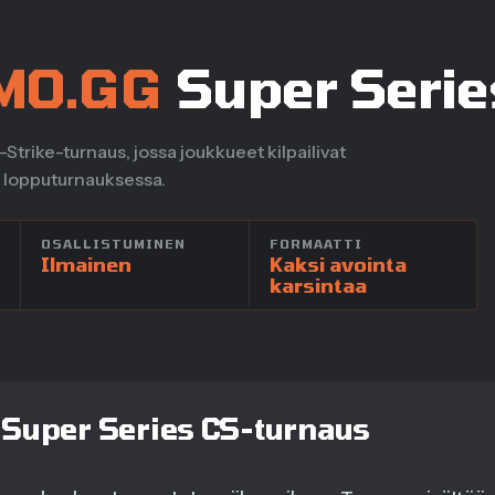
MO.GG
Super Serie
trike-turnaus, jossa joukkueet kilpailivat
a lopputurnauksessa.
OSALLISTUMINEN
FORMAATTI
Ilmainen
Kaksi avointa
karsintaa
uper Series CS-turnaus