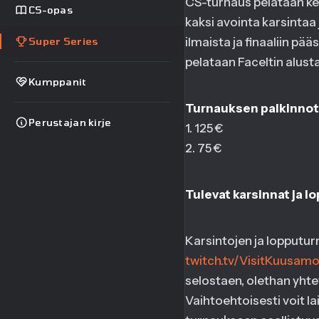
CS-turnaus pelataan ke
CS-opas
kaksi avointa karsinta
ilmaista ja finaaliin pä
Super Series
pelataan FaceItin alust
Kumppanit
Turnauksen palkinnot
Perustajan kirje
1. 125 €
2. 75 €
Tulevat karsinnat ja l
Karsintojen ja lopputur
twitch.tv/VisitKuusamo
selostaen, olethan yht
Vaihtoehtoisesti voit 