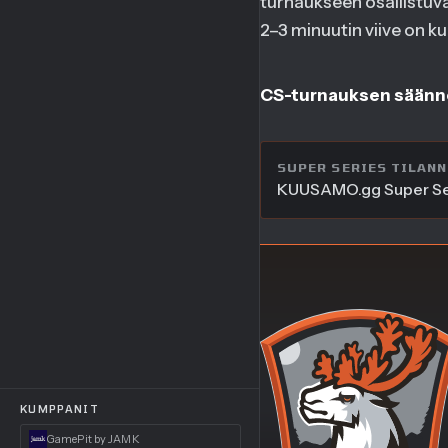
turnaukseen osallistuva
2–3 minuutin viive on ku
CS-turnauksen säänn
SUPER SERIES TILANN
KUUSAMO.gg Super Seri
KUMPPANIT
GamePit by JAMK