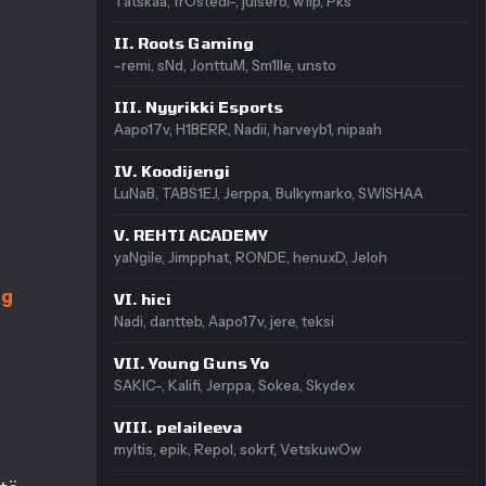
Tatskaa, frOstedi-, juisero, w1lp, Pks
II. Roots Gaming
-remi, sNd, JonttuM, Sm1lle, unsto
III. Nyyrikki Esports
Aapo17v, H1BERR, Nadii, harveyb1, nipaah
IV. Koodijengi
LuNaB, TABS1EJ, Jerppa, Bulkymarko, SWISHAA
V. REHTI ACADEMY
yaNgile, Jimpphat, RONDE, henuxD, Jeloh
gg
VI. hici
Nadi, dantteb, Aapo17v, jere, teksi
VII. Young Guns Yo
SAKIC-, Kalifi, Jerppa, Sokea, Skydex
VIII. pelaileeva
myltis, epik, Repol, sokrf, VetskuwOw