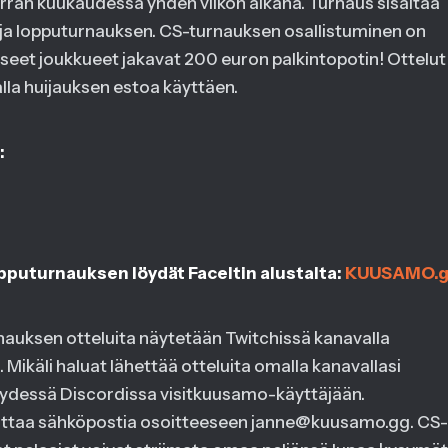
rran kuukaudessa yhden viikon aikana. Turnaus sisältää
a ja lopputurnauksen. CS-turnauksen osallistuminen on
ässeet joukkueet jakavat 200 euron palkintopotin! Ottelut
alla huijauksen estoa käyttäen.
:
opputurnauksen löydät FaceItin alustalta:
KUUSAMO.
nauksen otteluita näytetään Twitchissä kanavalla
. Mikäli haluat lähettää otteluita omalla kanavallasi
eydessä Discordissa visitkuusamo-käyttäjään.
laittaa sähköpostia osoitteeseen janne@kuusamo.gg. CS-