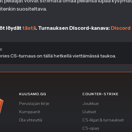
t pelaajat voivat striimata omaa peliänsä lupaa kysymät
itenkin suositeltava.
öt löydät
tästä
. Turnauksen Discord-kanava:
Discord
E
es CS-turnaus on tällä hetkellä viettämässä taukoa.
KUUSAMO.GG
COUNTER-STRIKE
Perustajan kirje
Joukkue
Kumppanit
Uutiset
Ota yhteyttä
CS-liigat & turnaukset
CS-opas