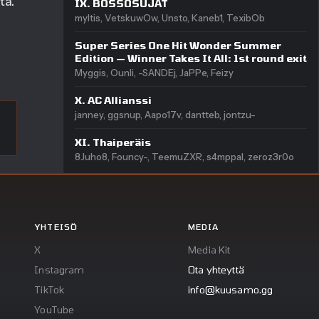
tä.
IX. BOSSOSUJAT
myltis, VetskuwOw, Unsto, Kaneb1, TexibOb
Super Series One Hit Wonder Summer
Edition — Winner Takes It All: 1st round exit
Myggis, Ounli, -SANDEj, JaPPe, Feizy
X. AC Allianssi
janney, ggsnup, Aapo17v, dantteb, jontzu-
XI. Thaiperäis
8Juho8, Founcy-, TeemuZXR, s4mppal, zeroz3r0o
YHTEISÖ
MEDIA
X
Media Kit
Instagram
Ota yhteyttä
TikTok
info@kuusamo.gg
YouTube