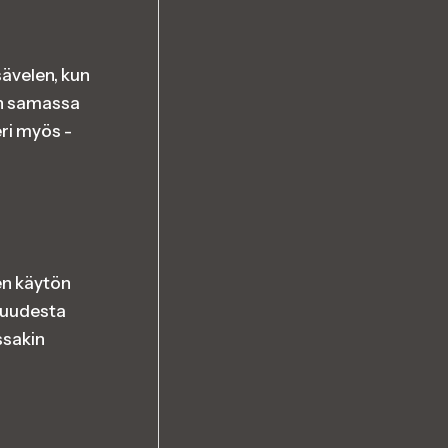
ävelen, kun
in samassa
ri myös -
en käytön
n uudesta
ssakin