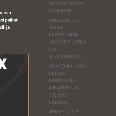
TOMMY “ORAVA”
KOSKINEN
upaava
asi paikan
KUUSAMO.GG
ik ja
TEKEE
MUUTOKSEN:
JALWAR EI JATKA
CS-
JOUKKUEESSA
AKATEMIAJOUKK
UEESSA
MUUTOKSIA:
IMBAEMBA JA
WEJKKO
LÄHTIVÄT
TERVETULOA