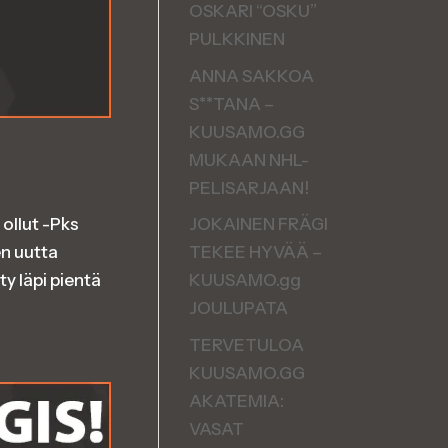
OSKARI “OSKU”
PULKKINEN
ANNA SAKKOA
S**TANA –
KUUSAMO.GG
MUKAAN NHL-
PELISARJAAN!
JOKAINEN FRÄGI
 ollut -Pks
TEKEE HYVÄÄ –
en uutta
KUUSAMO.gg
ty läpi pientä
JOULUPATA
TERVETULOA
KUUSAMO.GG
AKATEMIA:
VASAT