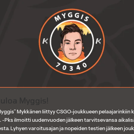
tuloa Myggis!
yggis” Mykkänen liittyy CSGO-joukkueen pelaajarinkiin
i. -Pks ilmoitti uudenvuoden jälkeen tarvitsevansa aikal
ta. Lyhyen varoitusajan ja nopeiden testien jälkeen jouk