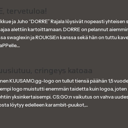
, tervetuloa!
kue ja Juho “DORRE” Rajala löysivät nopeasti yhteisen s
aajaa alettiin kartoittamaan. DORRE on pelannut aiemm
sa swaglexin ja ROUKSiEn kanssa sekä hän on tuttu kave
aPPelle....
uusiutuu, cringeys katoaa
en KUUSAMO.gg-logo on tullut tiensä päähän 1,5 vuod
Aiempi logo muistutti enemmän taidetta kuin logoa, jote
ehtiin yksinkertaisempi. CS:GO:n vaikutus on vahva uude
osta löytyy edelleen karambit-puukot,...