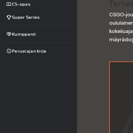
Tervet
CS-opas
CSGO-jouk
Super Series
oululainen
kokeiluaj
Kumppanit
mäyrädogs
Perustajan kirje