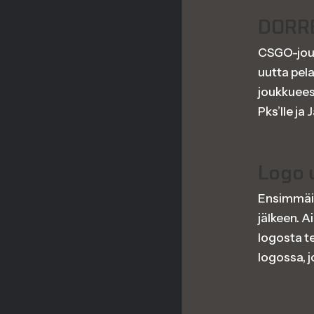
DORRE
CSGO-jouk
uutta pel
joukkuees
Pks’lle ja J
Logo 
Ensimmäin
jälkeen. 
logosta t
logossa, j