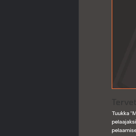
Terve
Tuukka “M
pelaajaks
pelaamises