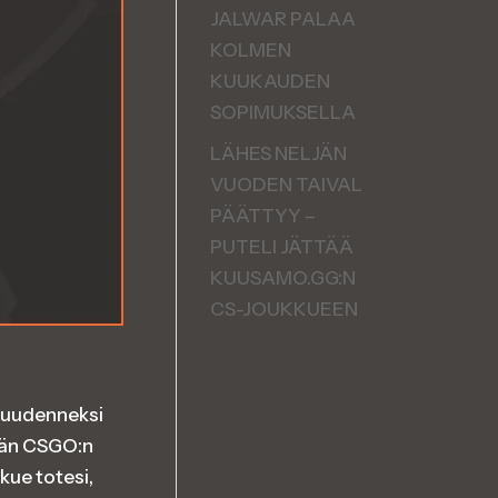
JALWAR PALAA
KOLMEN
KUUKAUDEN
SOPIMUKSELLA
LÄHES NELJÄN
VUODEN TAIVAL
PÄÄTTYY –
PUTELI JÄTTÄÄ
KUUSAMO.GG:N
CS-JOUKKUEEN
 kuudenneksi
isän CSGO:n
kue totesi,