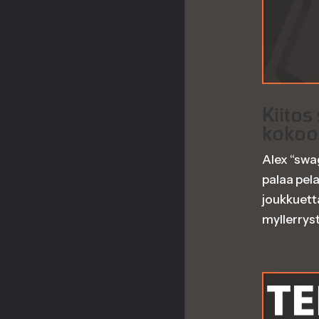
Kiitos
koko
Alex “swag
palaa pel
joukkuetta
myllerrystä