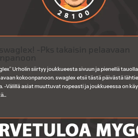
 swaglex! -Pks takaisin pelaavaan
onpanoon
lex” Urholin siirtyy joukkueesta sivuun ja pienellä tauolla
aavaan kokoonpanoon. swaglex etsii tästä päivästä lähti
. -Välillä asiat muuttuvat nopeasti ja joukkueessa on käy
...