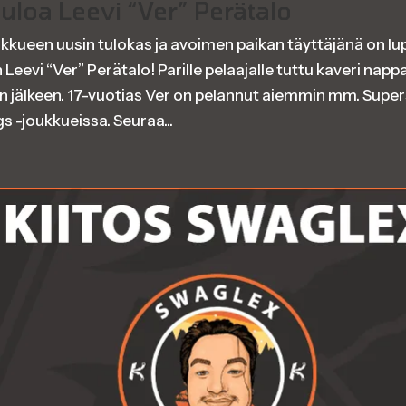
uloa Leevi “Ver” Perätalo
kueen uusin tulokas ja avoimen paikan täyttäjänä on l
 Leevi “Ver” Perätalo! Parille pelaajalle tuttu kaveri napp
an jälkeen. 17-vuotias Ver on pelannut aiemmin mm. Supers
 -joukkueissa. Seuraa...