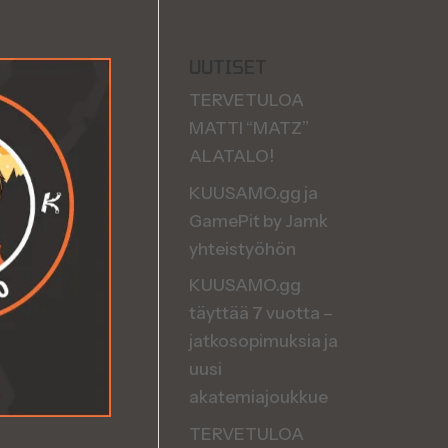
UUTISET
TERVETULOA
MATTI “MATZ”
ALATALO!
KUUSAMO.gg ja
GamePit by Jamk
yhteistyöhön
KUUSAMO.gg
täyttää 7 vuotta –
jatkosopimuksia ja
uusi
akatemiajoukkue
TERVETULOA