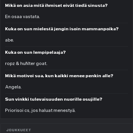
Mikä on asia mitä ihmiset eivät tiedä sinusta?
En osaa vastata.
Kuka on sun mielestä jengin isoin mammanpoika?
abe.
Kuka on sun lempipelaaja?
ropz & huNter goat.
Mikä motivoi sua, kun kaikki menee penkin alle?
Angela.
Sun vinkki tulevaisuuden nuorille osujille?
Priorisoi cs, jos haluat menestyä.
JOUKKUEET