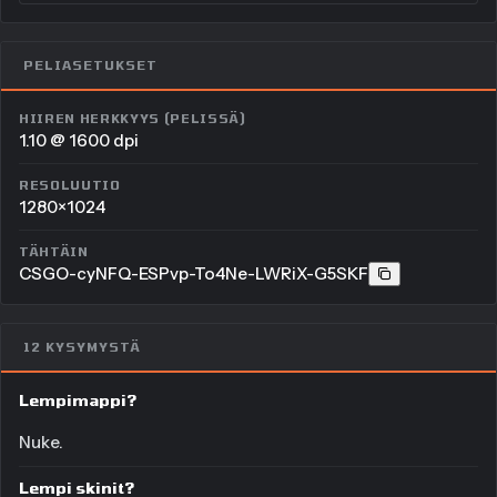
PELIASETUKSET
HIIREN HERKKYYS (PELISSÄ)
1.10 @ 1600 dpi
RESOLUUTIO
1280×1024
TÄHTÄIN
CSGO-cyNFQ-ESPvp-To4Ne-LWRiX-G5SKF
12 KYSYMYSTÄ
Lempimappi?
Nuke.
Lempi skinit?