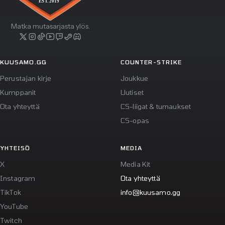
Matka mutasarjasta ylös.
KUUSAMO.GG
COUNTER-STRIKE
Perustajan kirje
Joukkue
Kumppanit
Uutiset
Ota yhteyttä
CS-liigat & turnaukset
CS-opas
YHTEISÖ
MEDIA
X
Media Kit
Instagram
Ota yhteyttä
TikTok
info@kuusamo.gg
YouTube
Twitch