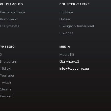
KUUSAMO.GG
COUNTER-STRIKE
Perustajan kirje
Joukkue
Kumppanit
Uutiset
Ota yhteyttä
CS-liigat & turnaukset
CS-opas
YHTEISÖ
MEDIA
X
Media Kit
Instagram
Ota yhteyttä
TikTok
info@kuusamo.gg
YouTube
Twitch
Steam
Discord