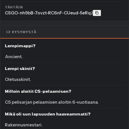
TÄHTÄIN
CSGO-nh9bB-7ovzt-RC6nF-CUeud-5eRqJ
12 KYSYMYSTÄ
Lempimappi?
Ancient.
Lempi skinit?
Oletusskinit.
Milloin aloitit CS-pelaamisen?
CS pelisarjan pelaamisen aloitin 6-vuotiaana.
Mikä oli sun lapsuuden haaveammatti?
Rakennusmestari.