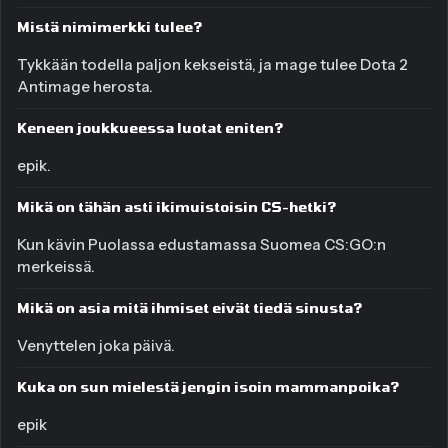
Mistä nimimerkki tulee?
Tykkään todella paljon kekseistä, ja mage tulee Dota 2
Antimage herosta.
Keneen joukkueessa luotat eniten?
epik.
Mikä on tähän asti ikimuistoisin CS-hetki?
Kun kävin Puolassa edustamassa Suomea CS:GO:n
merkeissä.
Mikä on asia mitä ihmiset eivät tiedä sinusta?
Venyttelen joka päivä.
Kuka on sun mielestä jengin isoin mammanpoika?
epik