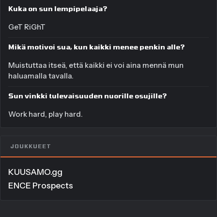
Kuka on sun lempipelaaja?
GeT RiGhT
Mikä motivoi sua, kun kaikki menee penkin alle?
Muistuttaa itseä, että kaikki ei voi aina mennä mun
haluamalla tavalla.
Sun vinkki tulevaisuuden nuorille osujille?
Work hard, play hard.
JOUKKUEET
KUUSAMO.gg
ENCE Prospects